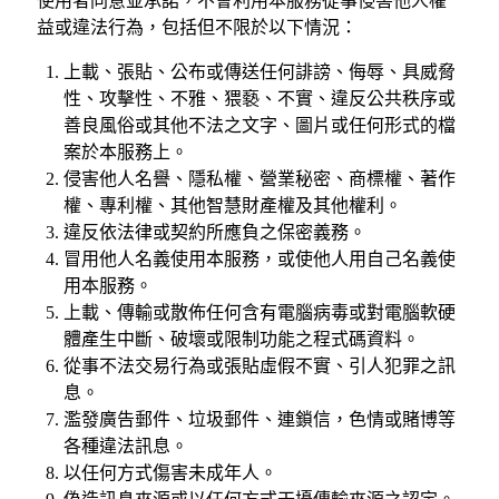
使用者同意並承諾，不會利用本服務從事侵害他人權
益或違法行為，包括但不限於以下情況：
上載、張貼、公布或傳送任何誹謗、侮辱、具威脅
性、攻擊性、不雅、猥褻、不實、違反公共秩序或
善良風俗或其他不法之文字、圖片或任何形式的檔
案於本服務上。
侵害他人名譽、隱私權、營業秘密、商標權、著作
權、專利權、其他智慧財產權及其他權利。
違反依法律或契約所應負之保密義務。
冒用他人名義使用本服務，或使他人用自己名義使
用本服務。
上載、傳輸或散佈任何含有電腦病毒或對電腦軟硬
體產生中斷、破壞或限制功能之程式碼資料。
從事不法交易行為或張貼虛假不實、引人犯罪之訊
息。
濫發廣告郵件、垃圾郵件、連鎖信，色情或賭博等
各種違法訊息。
以任何方式傷害未成年人。